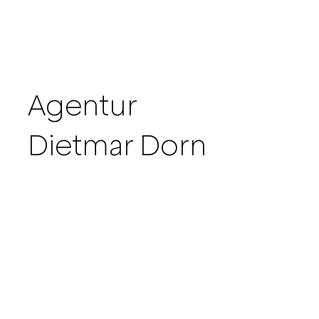
Agentur
Dietmar Dorn
Dietmar Dorn
+43 664 12 86 293
dietmar@dietmardorn.at
Barbara Broger
+43 664 14 06 684
office@dietmardorn.at
Nils Niedertscheider